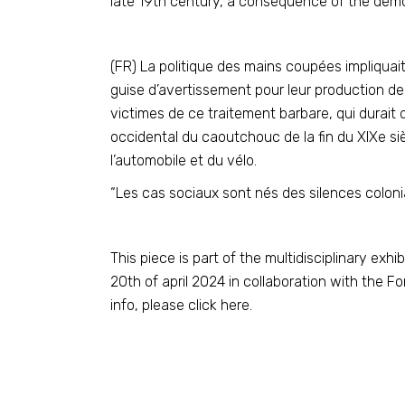
late 19th century, a consequence of the demo
(FR) La politique des mains coupées impliqua
guise d’avertissement pour leur production de 
victimes de ce traitement barbare, qui durait
occidental du caoutchouc de la fin du XIXe s
l’automobile et du vélo.
“Les cas sociaux sont nés des silences colon
This piece is part of the
multidisciplinary exh
20th of april 2024 in collaboration with the
Fo
info,
please click here
.