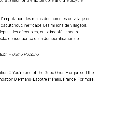
cratization of the automobile and the bicycle.
it l’amputation des mains des hommes du village en
caoutchouc inefficace. Les millions de villageois
 depuis des décennies, ont alimenté le boom
iècle, conséquence de la démocratisation de
iaux”
–
Oxmo Puccino
ibition « You’re one of the Good Ones
» organised the
ndation Biermans-Lapôtre
in Paris, France. For more,